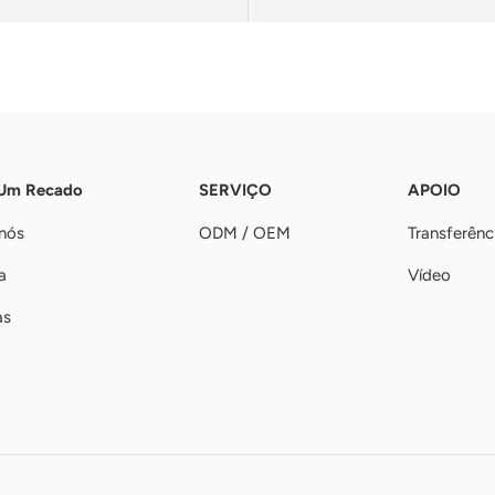
 Um Recado
SERVIÇO
APOIO
nós
ODM / OEM
Transferênc
a
Vídeo
as