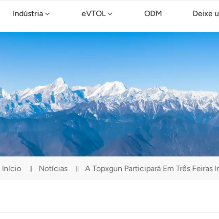
Indústria
eVTOL
ODM
Deixe 
Drone de limpeza TopXGun C15
Início
Notícias
A Topxgun Participará Em Três Feiras 