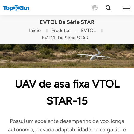
CONTACTE-NOS
EVTOL Da Série STAR
Início
Produtos
EVTOL
English
EVTOL Da Série STAR
Español
Русский
Português(Portugal)
UAV de asa fixa VTOL
Português(Brasil)
STAR-15
Türkçe
Tiếng Việt
Possui um excelente desempenho de voo, longa
autonomia, elevada adaptabilidade da carga útil e