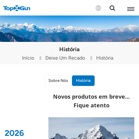
CONTACTE-NOS
English
História
Español
Início
Deixe Um Recado
História
Русский
Português(Portugal)
Sobre Nós
História
Português(Brasil)
Novos produtos em breve...
Fique atento
Türkçe
Tiếng Việt
2026