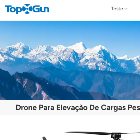
Teste
Drone Agrícola TopXGun FP700
Drone Agrícola TopXGun FP300E
Drone Para Elevação De Cargas Pe