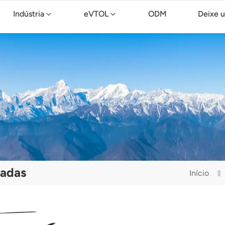
Indústria
eVTOL
ODM
Deixe 
Drone de limpeza TopXGun C15
sadas
Início