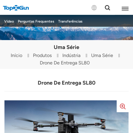
CONTACTE-NOS
Vídeo
Perguntas Frequentes
Transferências
English
Uma Série
Español
Início
Produtos
Indústria
Uma Série
Drone De Entrega SL80
Русский
Português(Portugal)
Drone De Entrega SL80
Português(Brasil)
Türkçe
Tiếng Việt