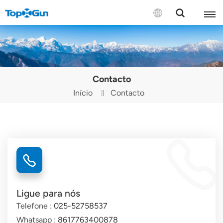
CONTACTE-NOS
English
Contacto
Español
Início
Contacto
Русский
Português(Portugal)
Português(Brasil)
Türkçe
Ligue para nós
Tiếng Việt
Telefone :
025-52758537
Whatsapp :
8617763400878