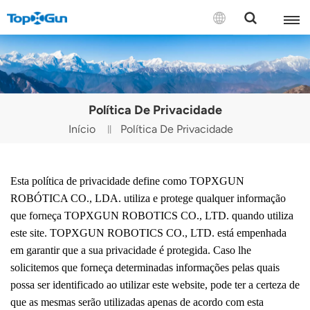
CONTACTE-NOS
English
Política De Privacidade
Español
Início
Política De Privacidade
Русский
Português(Portugal)
Esta política de privacidade define como
T
OPXGUN
ROBÓTICA
CO., LDA.
utiliza e protege qualquer informação
Português(Brasil)
que forneça
TOPXGUN ROBOTICS CO., LTD.
quando utiliza
este site.
TOPXGUN ROBOTICS CO., LTD.
está empenhada
Türkçe
em garantir que a sua privacidade é protegida. Caso lhe
solicitemos que forneça determinadas informações pelas quais
Tiếng Việt
possa ser identificado ao utilizar este website, pode ter a certeza de
que as mesmas serão utilizadas apenas de acordo com esta