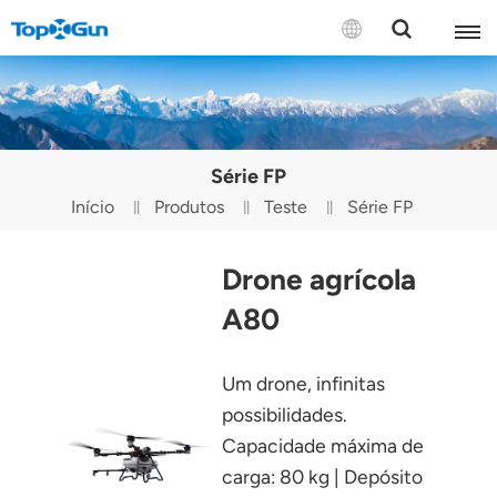
CONTACTE-NOS
English
Série FP
Español
Início
Produtos
Teste
Série FP
Русский
Drone agrícola
Português(Portugal)
A80
Português(Brasil)
Um drone, infinitas
Türkçe
possibilidades.
Tiếng Việt
Capacidade máxima de
carga: 80 kg | Depósito