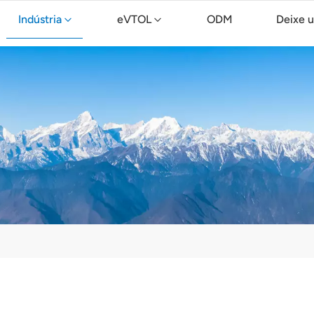
Indústria
eVTOL
ODM
Deixe 
Drone de limpeza TopXGun C15