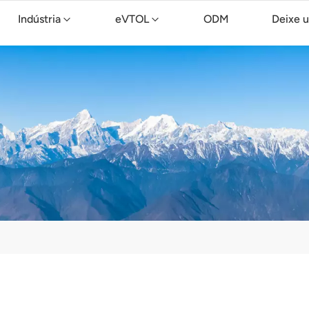
Indústria
eVTOL
ODM
Deixe 
Drone de limpeza TopXGun C15