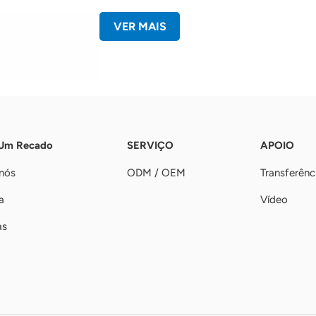
VER MAIS
 Um Recado
SERVIÇO
APOIO
nós
ODM / OEM
Transferênc
a
Vídeo
as