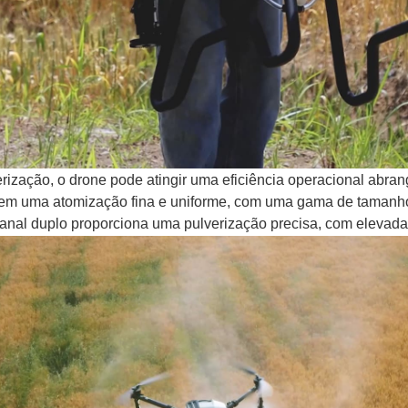
ização, o drone pode atingir uma eficiência operacional abran
ntem uma atomização fina e uniforme, com uma gama de tamanh
nal duplo proporciona uma pulverização precisa, com elevada pr