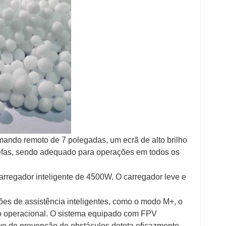
ando remoto de 7 polegadas, um ecrã de alto brilho
arefas, sendo adequado para operações em todos os
regador inteligente de 4500W. O carregador leve e
ões de assistência inteligentes, como o modo M+, o
são operacional. O sistema equipado com FPV
vo de prevenção de obstáculos deteta eficazmente