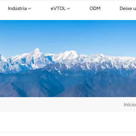
Indústria
eVTOL
ODM
Deixe 
Drone de limpeza TopXGun C15
Início