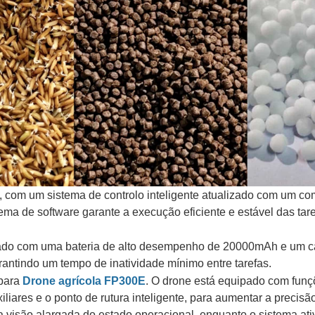
com um sistema de controlo inteligente atualizado com um com
tema de software garante a execução eficiente e estável das t
pado com uma bateria de alto desempenho de 20000mAh e um car
arantindo um tempo de inatividade mínimo entre tarefas.
 para
Drone agrícola FP300E
. O drone está equipado com funç
liares e o ponto de rutura inteligente, para aumentar a preci
visão alargada do estado operacional, enquanto o sistema ati