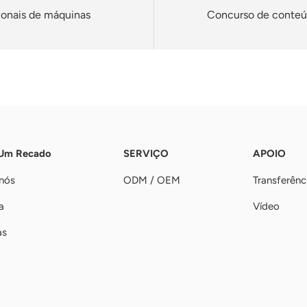
cionais de máquinas
Concurso de conteúd
 Um Recado
SERVIÇO
APOIO
nós
ODM / OEM
Transferênc
a
Vídeo
as