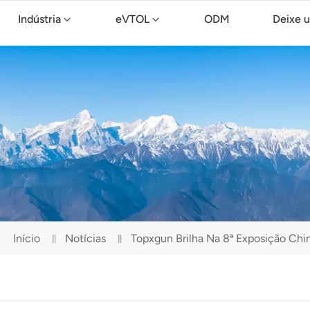
Indústria
eVTOL
ODM
Deixe 
Drone de limpeza TopXGun C15
Início
Notícias
Topxgun Brilha Na 8ª Exposição Chi