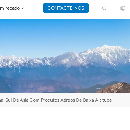
um recado
CONTACTE-NOS
Drone de combate a incêndios Y160
English
Español
Русский
Português(Portugal)
Português(Brasil)
na-Sul Da Ásia Com Produtos Aéreos De Baixa Altitude
Türkçe
Tiếng Việt