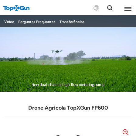
CONTACTE-NOS
Vídeo
Perguntas Frequentes
Transferências
English
Español
Русский
Português(Portugal)
Português(Brasil)
Türkçe
Drone Agrícola TopXGun FP600
Tiếng Việt