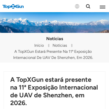
CONTACTE-NOS
English
Notícias
Español
Início
Notícias
A TopXGun Estará Presente Na 11ª Exposição
Русский
Internacional De UAV De Shenzhen, Em 2026.
Português(Portugal)
Português(Brasil)
A TopXGun estará presente
Türkçe
na 11ª Exposição Internacional
de UAV de Shenzhen, em
Tiếng Việt
2026.