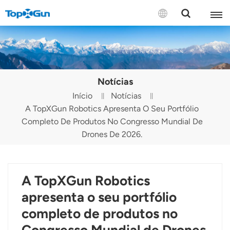
CONTACTE-NOS
English
Notícias
Español
Início
Notícias
A TopXGun Robotics Apresenta O Seu Portfólio
Русский
Completo De Produtos No Congresso Mundial De
Português(Portugal)
Drones De 2026.
Português(Brasil)
A TopXGun Robotics
Türkçe
apresenta o seu portfólio
Tiếng Việt
completo de produtos no