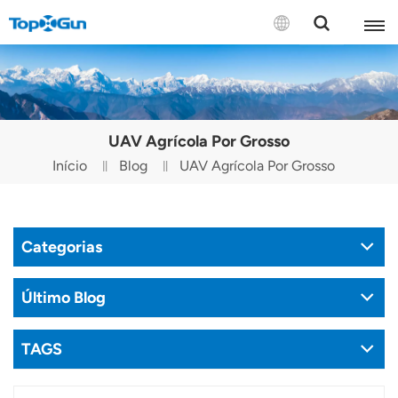
CONTACTE-NOS
English
UAV Agrícola Por Grosso
Español
Início
Blog
UAV Agrícola Por Grosso
Русский
Português(Portugal)
Categorias
Português(Brasil)
Último Blog
Türkçe
TAGS
Tiếng Việt