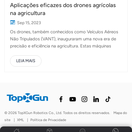
Aplicações eficazes dos drones agrícolas
na agricultura
Sep 15, 2023
Os drones, também conhecidos como Veículos Aéreos
Não Tripulados (VANT), inauguraram uma nova era de
precisão e eficiência na agricultura. Estas máquinas
aéreas versáteis estão a ser cada vez mais adotadas por
agricultores de todo o mundo para melhorar vários
LEIA MAIS
aspetos da gestão de plantações e monitorização da
terra. Neste artigo, iremos explorar as aplicações
eficazes dos drones na agricultura moderna.
Pulverização de precisão:Pulverizadores e espalhadores
drone Topxgun oferecemos sistemas de pulverização de
última geração que garantem uma aplicação precisa e
controlada de pesticidas ou fertilizantes. Este método
© 2026 TopXGun Robotics Co., Ltd. Todos os direitos reservados.
Mapa do
reduz significativamente o desperdício de produtos
site
|
XML
|
Política de Privacidade
químicos e minimiza a exposição a substâncias nocivas
tanto para as culturas como para os trabalhadores.