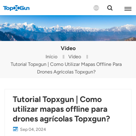
CONTACTE-NOS
English
Vídeo
Español
Início
Vídeo
Tutorial Topxgun | Como Utilizar Mapas Offline Para
Русский
Drones Agrícolas Topxgun?
Português(Portugal)
Português(Brasil)
Tutorial Topxgun | Como
Türkçe
utilizar mapas offline para
drones agrícolas Topxgun?
Tiếng Việt
Sep 04, 2024