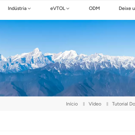
Indústria
eVTOL
ODM
Deixe 
Drone de limpeza TopXGun C15
Início
Vídeo
Tutorial 