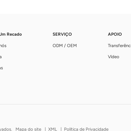
 Um Recado
SERVIÇO
APOIO
nós
ODM / OEM
Transferênc
a
Vídeo
as
rvados.
Mapa do site
|
XML
|
Política de Privacidade