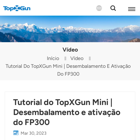
CONTACTE-NOS
English
Vídeo
Español
Início
Vídeo
Tutorial Do TopXGun Mini | Desembalamento E Ativação
Русский
Do FP300
Português(Portugal)
Português(Brasil)
Tutorial do TopXGun Mini |
Türkçe
Desembalamento e ativação
do FP300
Tiếng Việt
Mar 30, 2023