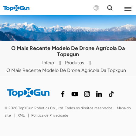
CONTACTE-NOS
English
O Mais Recente Modelo De Drone Agrícola Da
Español
Topxgun
Início
Produtos
Русский
O Mais Recente Modelo De Drone Agrícola Da Topxgun
Português(Portugal)
Português(Brasil)
Türkçe
© 2026 TopXGun Robotics Co., Ltd. Todos os direitos reservados.
Mapa do
site
|
XML
|
Política de Privacidade
Tiếng Việt