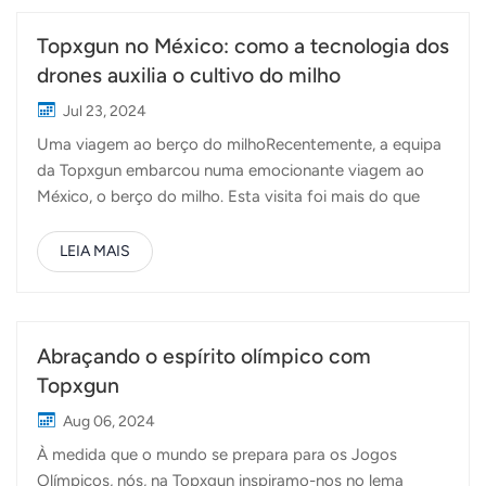
Topxgun no México: como a tecnologia dos
drones auxilia o cultivo do milho
Jul 23, 2024
Uma viagem ao berço do milhoRecentemente, a equipa
da Topxgun embarcou numa emocionante viagem ao
México, o berço do milho. Esta visita foi mais do que
uma simples viagem; foi uma exploração das
possibilidades que os drones agrícolas podem oferecer
LEIA MAIS
nesta terra fértil. Desta vez no México, a Topxgun
pretende obter uma compreensão mais profunda dos
tipos de culturas no México, dos métodos comuns de
pulverização de pesticidas e fertilizantes e estabelecer
Abraçando o espírito olímpico com
uma relação sólida com os parceiros locais. Desafios no
Topxgun
cultivo do milhoO milho, uma cultura básica, cresce alto
Aug 06, 2024
e orgulhoso nos campos do México. No entanto, a sua
À medida que o mundo se prepara para os Jogos
altura representa desafios significativos para os
Olímpicos, nós, na Topxgun inspiramo-nos no lema
métodos tradicionais de pulverização de pesticidas. Os