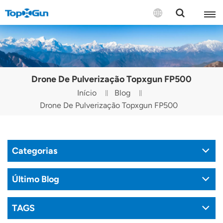
CONTACTE-NOS
English
Drone De Pulverização Topxgun FP500
Español
Início
Blog
Drone De Pulverização Topxgun FP500
Русский
Português(Portugal)
Categorias
Português(Brasil)
Türkçe
Último Blog
Tiếng Việt
TAGS