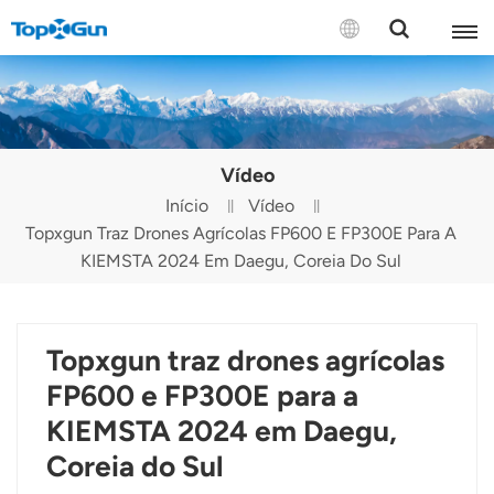
CONTACTE-NOS
English
Vídeo
Español
Início
Vídeo
Topxgun Traz Drones Agrícolas FP600 E FP300E Para A
Русский
KIEMSTA 2024 Em Daegu, Coreia Do Sul
Português(Portugal)
Português(Brasil)
Topxgun traz drones agrícolas
Türkçe
FP600 e FP300E para a
KIEMSTA 2024 em Daegu,
Tiếng Việt
Coreia do Sul