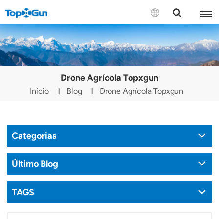
CONTACTE-NOS
English
Drone Agrícola Topxgun
Español
Início
Blog
Drone Agrícola Topxgun
Русский
Português(Portugal)
Categorias
Português(Brasil)
Último Blog
Türkçe
TAGS
Tiếng Việt