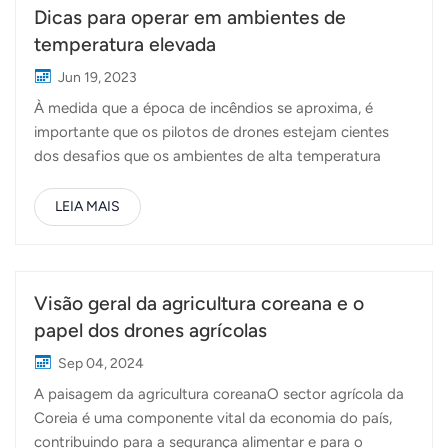
Dicas para operar em ambientes de
temperatura elevada
Jun 19, 2023
À medida que a época de incêndios se aproxima, é
importante que os pilotos de drones estejam cientes
dos desafios que os ambientes de alta temperatura
podem trazer. Problemas como baixa velocidade de
carregamento, sobreaquecimento do
LEIA MAIS
carregador/baterias ou ecrã preto/reinicialização do
controlo remoto podem geralmente ser atribuídos ao
sobreaquecimento. Neste artigo, iremos fornecer
algumas dicas úteis para garantir uma experiência suave
Visão geral da agricultura coreana e o
e operações seguras de drones agrícolas em condições
papel dos drones agrícolas
de temperatura elevada. Cuidados a ter com a
Sep 04, 2024
bateria:Monitorizar a temperatura da bateria: se a
A paisagem da agricultura coreanaO sector agrícola da
temperatura da célula da bateria exceder os 65°C, o
Coreia é uma componente vital da economia do país,
terceiro indicador piscará, indicando sobreaquecimento.
contribuindo para a segurança alimentar e para o
Nestes casos, as baterias não devem ser carregadas.