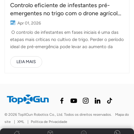
Controlo eficiente de infestantes pré-
emergentes no trigo com o drone agrícola
A80
Apr 01, 2026
O controlo de infestantes em fases iniciais é uma das
etapas mais críticas no cultivo de trigo. Perder o período
ideal de pré-emergência pode levar ao aumento da
infestação, a maiores custos com os insumos e,
consequentemente, à redução da produtividade. Para os
LEIA MAIS
produtores que gerem grandes áreas com prazos
apertados, a eficiência e a precisão são
fundamentais.Drone agrícola TopXGun A80 O A80 foi
concebido para ajudar os agricultores a agir de forma
rápida e eficaz durante esta fase crucial. Combinando
um desempenho de voo estável com um sistema de
pulverização otimizado, o A80 permite uma aplicação
© 2026 TopXGun Robotics Co., Ltd. Todos os direitos reservados.
Mapa do
consistente em toda a área, garantindo que os
site
|
XML
|
Política de Privacidade
herbicidas são aplicados no momento certo e da forma
correta. Na fase pré-emergente, o momento certo é