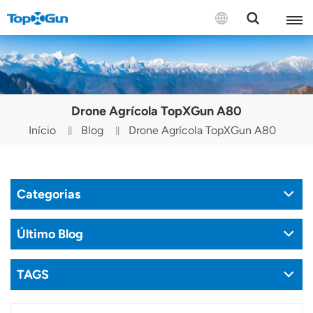
CONTACTE-NOS
English
Drone Agrícola TopXGun A80
Español
Início
Blog
Drone Agrícola TopXGun A80
Русский
Português(Portugal)
Categorias
Português(Brasil)
Último Blog
Türkçe
TAGS
Tiếng Việt