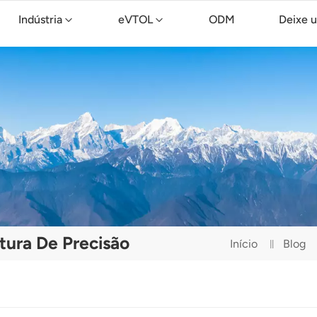
Indústria
eVTOL
ODM
Deixe 
Drone de limpeza TopXGun C15
tura De Precisão
Início
Blog