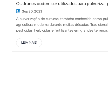
Os drones podem ser utilizados para pulverizar
Sep 20, 2023
A pulverização de culturas, também conhecida como pul
agricultura moderna durante muitas décadas. Tradicional
pesticidas, herbicidas e fertilizantes em grandes terreno
incluindo elevados custos operacionais e precisão limi
dos drones, o panorama agrícola testemunhou uma trans
LEIA MAIS
pulverização especializados, surgiram como alternativas 
dedicada à área dos drones agrícolas, oferece drone de pu