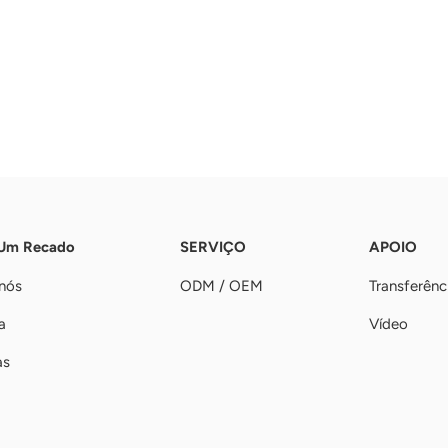
 Um Recado
SERVIÇO
APOIO
nós
ODM / OEM
Transferênc
a
Vídeo
as