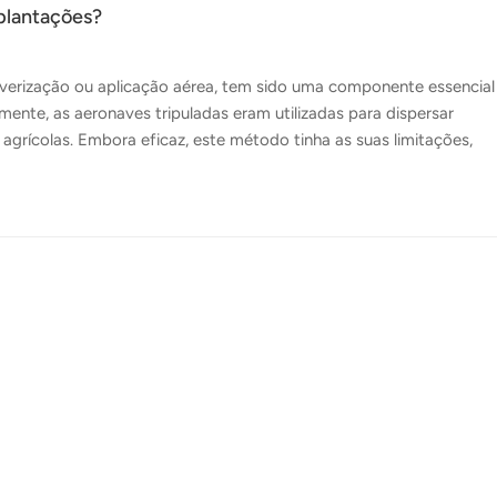
 plantações?
verização ou aplicação aérea, tem sido uma componente essencial
mente, as aeronaves tripuladas eram utilizadas para dispersar
s agrícolas. Embora eficaz, este método tinha as suas limitações,
tada na segmentação de áreas específicas. Com o advento da tecnol
formação significativa. Os drones, equipados com sistemas de
eficientes e económicas para a pulverização de culturas. A Topxgun
lverização para agri...