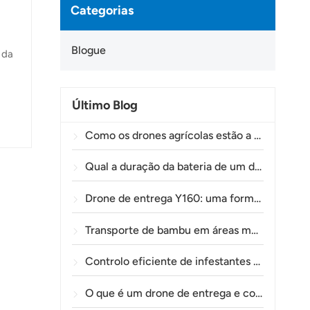
Categorias
Blogue
 da
Último Blog
ogia
Como os drones agrícolas estão a ajudar os agricultores brasileiros a melhorar as operações de pulverização de culturas.
,
Qual a duração da bateria de um drone agrícola?
Drone de entrega Y160: uma forma mais segura e eficiente de transportar materiais para torres de energia em terrenos montanhosos.
Transporte de bambu em áreas montanhosas: como a TOLXGUN Y160 abre uma nova rota da floresta até ao ponto de recolha.
Controlo eficiente de infestantes pré-emergentes no trigo com o drone agrícola A80
O que é um drone de entrega e como funciona a entrega por drone?