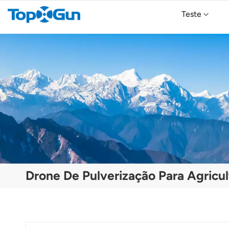
Teste
TopXGun FP800 Agricultural Drone
Drone Agrícola TopXGun FP700
Drone Agrícola TopXGun FP300E
Drone De Pulverização Para Agricul