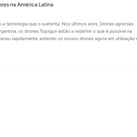
ores na América Latina
 a tecnologia que o sustenta. Nos últimos anos, Drones agrícolas
entina, os drones Topxgun estão a redefinir o que é possível na
resceu rapidamente, estando os nossos drones agora em utilização
 Bolívia. Cada um destes países apresenta desafios agrícolas único
ras, e os drones Topxgun estão a ser uma nova opção para os
 nossos produtos são concebidos para serem fáceis de utilizar e
função prática e fácil de...