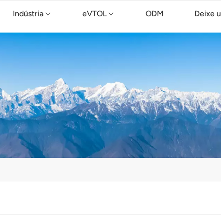
Indústria
eVTOL
ODM
Deixe 
Drone de limpeza TopXGun C15