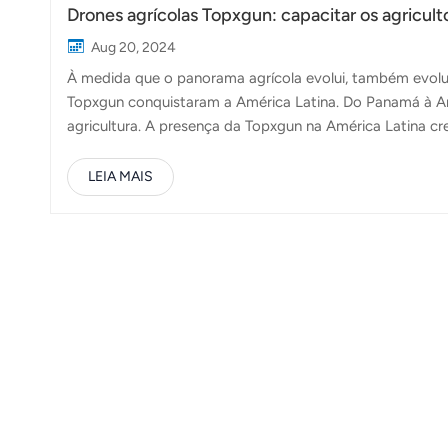
Drones agrícolas Topxgun: capacitar os agricult
Aug 20, 2024
À medida que o panorama agrícola evolui, também evolui
Topxgun conquistaram a América Latina. Do Panamá à Arg
agricultura. A presença da Topxgun na América Latina c
Panamá, Venezuela, Colômbia, México, Argentina, Brasil e
desde climas diversificados a diferentes tipos de cultu
LEIA MAIS
agricultores da região. Porquê escolher a Topxgun?1. Os
eficientes, com processos simplificados que tornam cada 