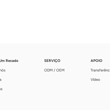
 Um Recado
SERVIÇO
APOIO
nós
ODM / OEM
Transferênc
a
Vídeo
as