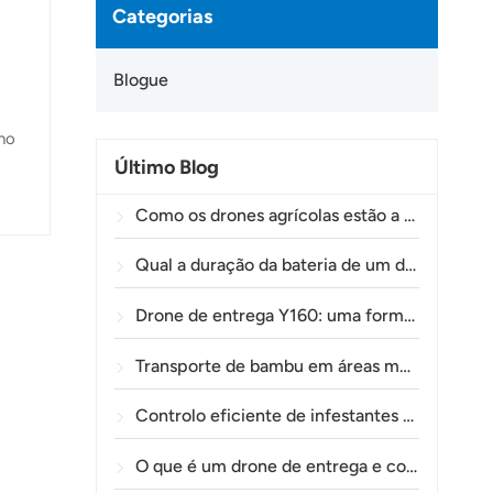
Categorias
Blogue
 no
Último Blog
s,
Como os drones agrícolas estão a ajudar os agricultores brasileiros a melhorar as operações de pulverização de culturas.
Qual a duração da bateria de um drone agrícola?
Drone de entrega Y160: uma forma mais segura e eficiente de transportar materiais para torres de energia em terrenos montanhosos.
Transporte de bambu em áreas montanhosas: como a TOLXGUN Y160 abre uma nova rota da floresta até ao ponto de recolha.
Controlo eficiente de infestantes pré-emergentes no trigo com o drone agrícola A80
O que é um drone de entrega e como funciona a entrega por drone?