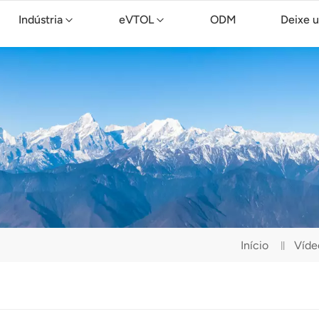
Indústria
eVTOL
ODM
Deixe 
Drone de limpeza TopXGun C15
Início
Víde