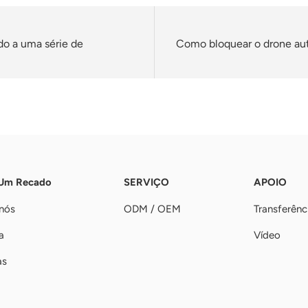
do a uma série de
Como bloquear o drone au
 Um Recado
SERVIÇO
APOIO
nós
ODM / OEM
Transferênc
a
Vídeo
as