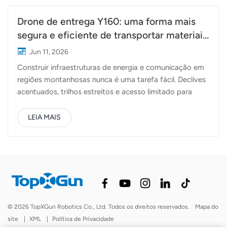
Drone de entrega Y160: uma forma mais
segura e eficiente de transportar materiais
para torres de energia em terrenos
Jun 11, 2026
montanhosos.
Construir infraestruturas de energia e comunicação em
regiões montanhosas nunca é uma tarefa fácil. Declives
acentuados, trilhos estreitos e acesso limitado para
veículos fazem muitas vezes do transporte de materiais
para torres uma das partes mais desafiantes e
LEIA MAIS
trabalhosas de um projeto.Recentemente, Drone de
entrega TopXGun Y160 Foi mobilizado para apoiar a
construção de uma estação base nas montanhas
Songshan, a uma altitude de aproximadamente 1.500
metros. A sua tarefa era simples, mas exigente:
transportar os materiais da torre de uma área de
armazenamento no sopé da montanha diretamente para
© 2026 TopXGun Robotics Co., Ltd. Todos os direitos reservados.
Mapa do
o local da fundação da torre. A construção de torres de
site
|
XML
|
Política de Privacidade
energia elétrica requer uma grande variedade de