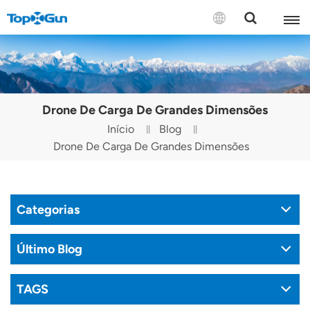
CONTACTE-NOS
English
Drone De Carga De Grandes Dimensões
Español
Início
Blog
Drone De Carga De Grandes Dimensões
Русский
Português(Portugal)
Categorias
Português(Brasil)
Türkçe
Último Blog
Tiếng Việt
TAGS