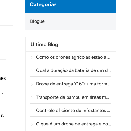
Categorias
Blogue
Último Blog
Como os drones agrícolas estão a ajudar os agricultores brasileiros a melhorar as operações de pulverização de culturas.
Qual a duração da bateria de um drone agrícola?
nes
Drone de entrega Y160: uma forma mais segura e eficiente de transportar materiais para torres de energia em terrenos montanhosos.
s
as
Transporte de bambu em áreas montanhosas: como a TOLXGUN Y160 abre uma nova rota da floresta até ao ponto de recolha.
Controlo eficiente de infestantes pré-emergentes no trigo com o drone agrícola A80
s.
O que é um drone de entrega e como funciona a entrega por drone?