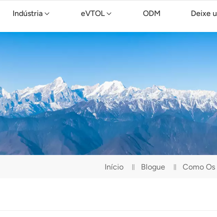
Indústria
eVTOL
ODM
Deixe 
Drone de limpeza TopXGun C15
Início
Blogue
Como Os P