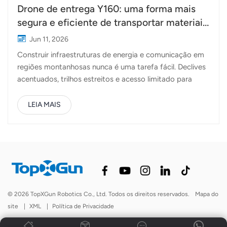
Drone de entrega Y160: uma forma mais
segura e eficiente de transportar materiais
para torres de energia em terrenos
Jun 11, 2026
montanhosos.
Construir infraestruturas de energia e comunicação em
regiões montanhosas nunca é uma tarefa fácil. Declives
acentuados, trilhos estreitos e acesso limitado para
veículos fazem muitas vezes do transporte de materiais
para torres uma das partes mais desafiantes e
LEIA MAIS
trabalhosas de um projeto.Recentemente, Drone de
entrega TopXGun Y160 Foi mobilizado para apoiar a
construção de uma estação base nas montanhas
Songshan, a uma altitude de aproximadamente 1.500
metros. A sua tarefa era simples, mas exigente:
transportar os materiais da torre de uma área de
armazenamento no sopé da montanha diretamente para
© 2026 TopXGun Robotics Co., Ltd. Todos os direitos reservados.
Mapa do
o local da fundação da torre. A construção de torres de
site
|
XML
|
Política de Privacidade
energia elétrica requer uma grande variedade de
componentes, muitos dos quais são grandes, volumosos