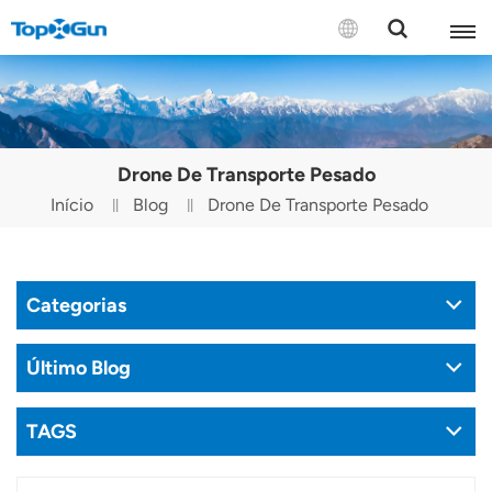
CONTACTE-NOS
English
Drone De Transporte Pesado
Español
Início
Blog
Drone De Transporte Pesado
Русский
Português(Portugal)
Categorias
Português(Brasil)
Último Blog
Türkçe
TAGS
Tiếng Việt