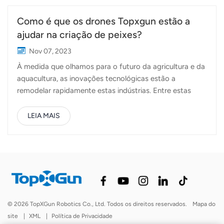
Como é que os drones Topxgun estão a
ajudar na criação de peixes?
Nov 07, 2023
À medida que olhamos para o futuro da agricultura e da
aquacultura, as inovações tecnológicas estão a
remodelar rapidamente estas indústrias. Entre estas
inovações, os drones agrícolas ganharam destaque,
oferecendo um leque de aplicações que vão além da
LEIA MAIS
agricultura tradicional. A Revolução da AquaculturaA
aquacultura, ou criação de peixes, tornou-se uma
componente essencial da produção global de alimentos.
À medida que a população do nosso planeta continua a
crescer, aumenta também a procura por fontes de
proteína de alta qualidade, especialmente o marisco.
Para satisfazer esta procura de forma sustentável, a
© 2026 TopXGun Robotics Co., Ltd. Todos os direitos reservados.
Mapa do
indústria da aquacultura está a adotar novas
site
|
XML
|
Política de Privacidade
tecnologias, e os drones tornaram-se ferramentas