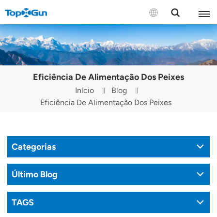
CONTACTE-NOS
English
Eficiência De Alimentação Dos Peixes
Español
Início
Blog
Eficiência De Alimentação Dos Peixes
Русский
Português(Portugal)
Categorias
Português(Brasil)
Türkçe
Último Blog
Tiếng Việt
TAGS