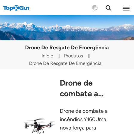
CONTACTE-NOS
English
Drone De Resgate De Emergência
Español
Início
Produtos
Drone De Resgate De Emergência
Русский
Português(Portugal)
Drone de
Português(Brasil)
combate a
incêndios Y160
Türkçe
Drone de combate a
Tiếng Việt
incêndios Y160Uma
nova força para