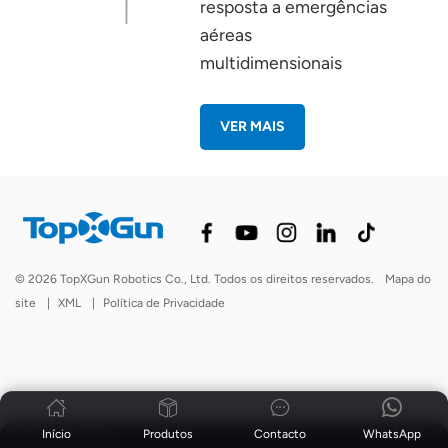
resposta a emergências
aéreas
multidimensionais
VER MAIS
© 2026 TopXGun Robotics Co., Ltd. Todos os direitos reservados.
Mapa do
site
|
XML
|
Política de Privacidade
Início
Produtos
Contacto
WhatsApp
Notícias
|
Blogue