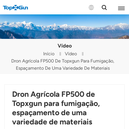
CONTACTE-NOS
English
Vídeo
Español
Início
Vídeo
Dron Agrícola FP500 De Topxgun Para Fumigação,
Русский
Espaçamento De Uma Variedade De Materiais
Português(Portugal)
Português(Brasil)
Dron Agrícola FP500 de
Türkçe
Topxgun para fumigação,
espaçamento de uma
Tiếng Việt
variedade de materiais