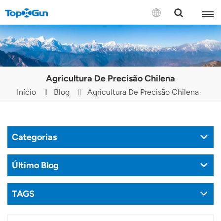
CONTACTE-NOS
English
Agricultura De Precisão Chilena
Español
Início
Blog
Agricultura De Precisão Chilena
Русский
Português(Portugal)
Categorias
Português(Brasil)
Último Blog
Türkçe
TAGS
Tiếng Việt