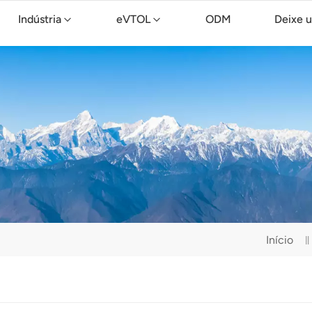
Indústria
eVTOL
ODM
Deixe 
Drone de limpeza TopXGun C15
Início