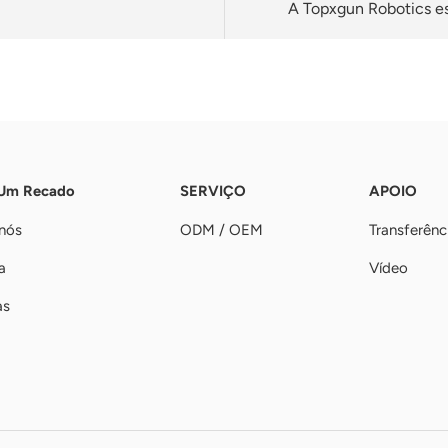
A Topxgun Robotics es
 Um Recado
SERVIÇO
APOIO
nós
ODM / OEM
Transferênc
a
Vídeo
as