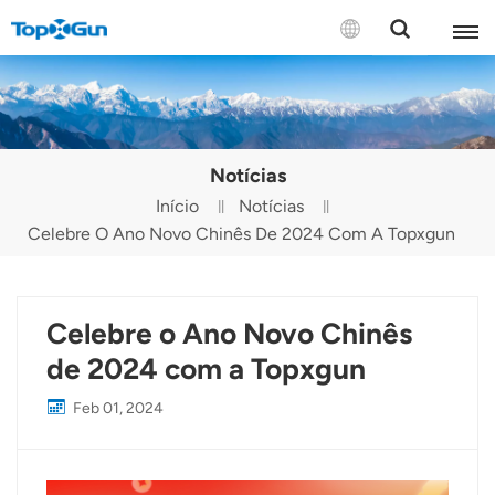
CONTACTE-NOS
English
Notícias
Español
Início
Notícias
Celebre O Ano Novo Chinês De 2024 Com A Topxgun
Русский
Português(Portugal)
Celebre o Ano Novo Chinês
Português(Brasil)
de 2024 com a Topxgun
Türkçe
Feb 01, 2024
Tiếng Việt