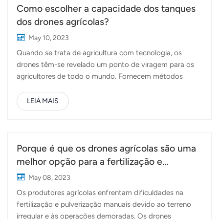
Como escolher a capacidade dos tanques
dos drones agrícolas?
May 10, 2023
Quando se trata de agricultura com tecnologia, os
drones têm-se revelado um ponto de viragem para os
agricultores de todo o mundo. Fornecem métodos
eficientes, rápidos e económicos de monitorização de
culturas, pulverização de pesticidas e fertilização de
LEIA MAIS
campos. Um aspeto importante da operação do drone
é compreender a capacidade do tanque do contentor e
do tanque de pulverização. Estes tanques armazenam
os produtos químicos e outras substâncias necessárias
Porque é que os drones agrícolas são uma
para realizar diversas tarefas na exploração. Neste
melhor opção para a fertilização e
artigo, iremos explorar o tamanho destes tanques e a
pulverização do que o trabalho manual
May 08, 2023
sua importância nas operações com drones agrícolas. O
Os produtores agrícolas enfrentam dificuldades na
tanque é utilizado para transportar os materiais que
fertilização e pulverização manuais devido ao terreno
serão utilizados para pulverização ou fertilização. Estes
irregular e às operações demoradas. Os drones
materiais podem incluir pesticidas, herbicidas,