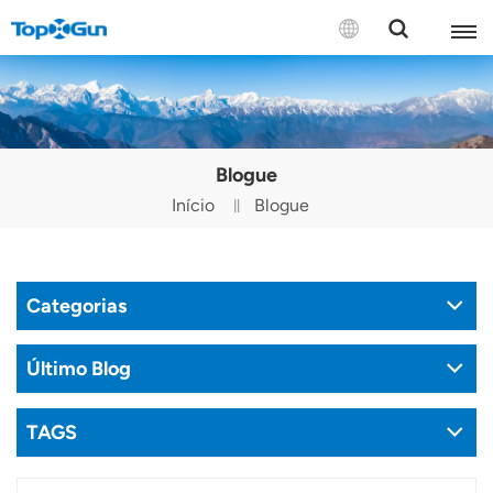
CONTACTE-NOS
English
Blogue
Español
Início
Blogue
Русский
Português(Portugal)
Categorias
Português(Brasil)
Último Blog
Türkçe
TAGS
Tiếng Việt