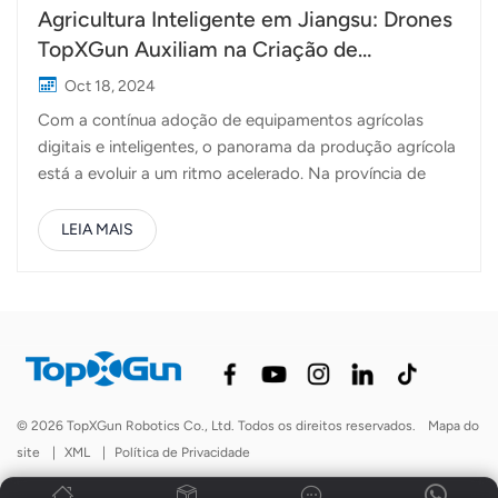
Agricultura Inteligente em Jiangsu: Drones
TopXGun Auxiliam na Criação de
Caranguejos
Oct 18, 2024
Com a contínua adoção de equipamentos agrícolas
digitais e inteligentes, o panorama da produção agrícola
está a evoluir a um ritmo acelerado. Na província de
Jiangsu, as máquinas agrícolas inteligentes tornaram-se
comuns não só na produção de cereais, mas também na
LEIA MAIS
aquacultura e no cultivo de frutas e legumes. Um
excelente exemplo disso está no distrito de Gaochun,
em Nanquim, onde se encontra a famosa base de
criação de caranguejos do Lago Gucheng. Aqui, Drones
agrícolas TopXGun foram introduzidos para auxiliar na
alimentação dos caranguejos. Ao utilizar drones para
distribuir ração, os agricultores locais podem gerir as
© 2026 TopXGun Robotics Co., Ltd. Todos os direitos reservados.
Mapa do
suas operações de forma mais eficiente, garantindo
site
|
XML
|
Política de Privacidade
uma alimentação mais precisa e consistente. Na
aquacultura, os drones estão a ser cada vez mais