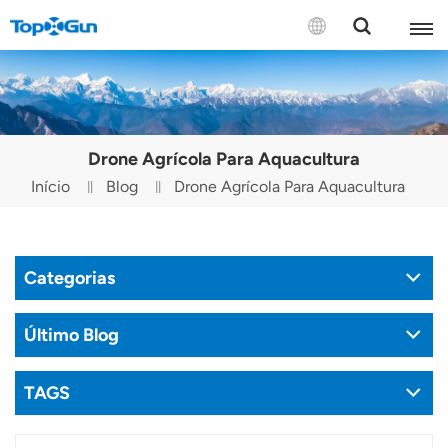
CONTACTE-NOS
English
Drone Agrícola Para Aquacultura
Español
Início
Blog
Drone Agrícola Para Aquacultura
Русский
Português(Portugal)
Categorias
Português(Brasil)
Último Blog
Türkçe
TAGS
Tiếng Việt