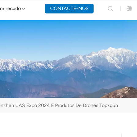
um recado
CONTACTE-NOS
Drone de combate a incêndios Y160
English
Español
Русский
Português(Portugal)
Português(Brasil)
nzhen UAS Expo 2024 E Produtos De Drones Topxgun
Türkçe
Tiếng Việt