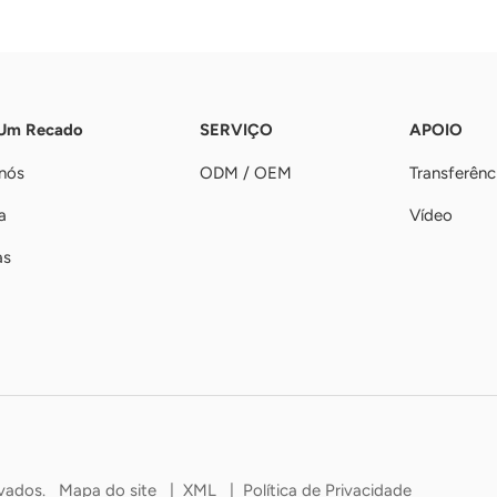
 Um Recado
SERVIÇO
APOIO
nós
ODM / OEM
Transferênc
a
Vídeo
as
rvados.
Mapa do site
|
XML
|
Política de Privacidade