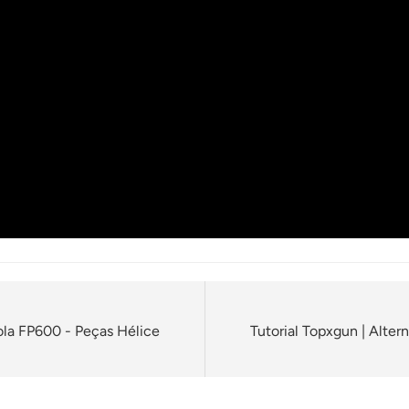
ola FP600 - Peças Hélice
Tutorial Topxgun | Alte