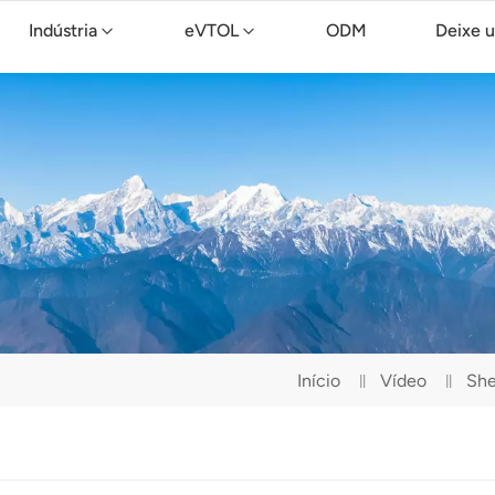
Indústria
eVTOL
ODM
Deixe 
Drone de limpeza TopXGun C15
Início
Vídeo
She