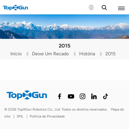
CONTACTE-NOS
English
2015
Español
Início
Deixe Um Recado
História
2015
Русский
Português(Portugal)
Português(Brasil)
Türkçe
© 2026 TopXGun Robotics Co., Ltd. Todos os direitos reservados.
Mapa do
Tiếng Việt
site
|
XML
|
Política de Privacidade