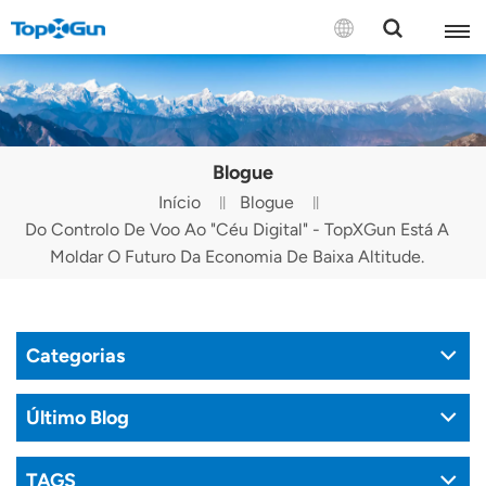
CONTACTE-NOS
English
Blogue
Español
Início
Blogue
Do Controlo De Voo Ao "Céu Digital" - TopXGun Está A
Русский
Moldar O Futuro Da Economia De Baixa Altitude.
Português(Portugal)
Português(Brasil)
Categorias
Türkçe
Último Blog
Tiếng Việt
TAGS